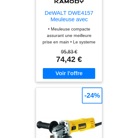
DeWALT DWE4157
Meuleuse avec
systeme anti-
• Meuleuse compacte
redémarrage
assurant une meilleure
(900W/125mm)
prise en main • Le systeme
anti-redémarrage évite a la
95,83 €
machine de redémarrer
74,42 €
accidentellement apres une
coupure de courant • L
interrupteur doit etre remis
en position initiale avant de
pouvoir redémarrer le
moteur • Conception
-24%
indépendante et facile d?
acces aux charbons pour
plus de durée de vie • Le
démarrage progressif offre
plus de sécurité et un
meilleur contrôle a l